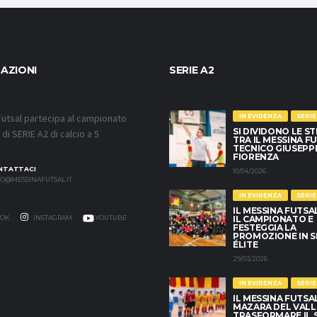
AZIONI
SERIE A2
utsal partecipa al campionato
IN EVIDENZA
SERIE
SI DIVIDONO LE S
di SERIE A2 di calcio a 5
TRA IL MESSINA FU
TECNICO GIUSEPP
FIORENZA
NTATTACI
10/04/2026
O@MESSINAFUTSAL.IT
IN EVIDENZA
SERIE
IL MESSINA FUTSA
OK
INSTAGRAM
YOUTUBE
IL CAMPIONATO E
FESTEGGIA LA
PROMOZIONE IN SE
ÉLITE
29/03/2026
IN EVIDENZA
SERIE
IL MESSINA FUTSA
MAZARA DEL VALL
TRASFORMARE IL