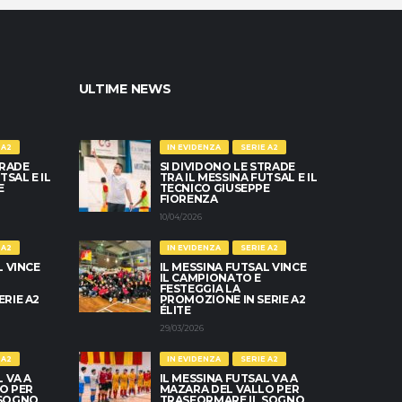
ULTIME NEWS
 A2
IN EVIDENZA
SERIE A2
TRADE
SI DIVIDONO LE STRADE
TSAL E IL
TRA IL MESSINA FUTSAL E IL
E
TECNICO GIUSEPPE
FIORENZA
10/04/2026
 A2
IN EVIDENZA
SERIE A2
L VINCE
IL MESSINA FUTSAL VINCE
IL CAMPIONATO E
FESTEGGIA LA
RIE A2
PROMOZIONE IN SERIE A2
ÉLITE
29/03/2026
 A2
IN EVIDENZA
SERIE A2
L VA A
IL MESSINA FUTSAL VA A
O PER
MAZARA DEL VALLO PER
 SOGNO
TRASFORMARE IL SOGNO