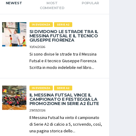
NEWEST
MOST
POPULAR
COMMENTED
IN EVIDENZA
SERIE A2
SI DIVIDONO LE STRADE TRA IL
MESSINA FUTSAL E IL TECNICO
GIUSEPPE FIORENZA
10/04/2026
Si sono divise le strade tra il Messina
Futsal e il tecnico Giuseppe Fiorenza.
Scritta in modo indelebile nel libro...
IN EVIDENZA
SERIE A2
IL MESSINA FUTSAL VINCE IL
CAMPIONATO E FESTEGGIA LA
PROMOZIONE IN SERIE A2 ÉLITE
29/03/2026
Il Messina Futsal ha vinto il campionato
di Serie A2 di calcio a 5, scrivendo, così,
una pagina storica dello...