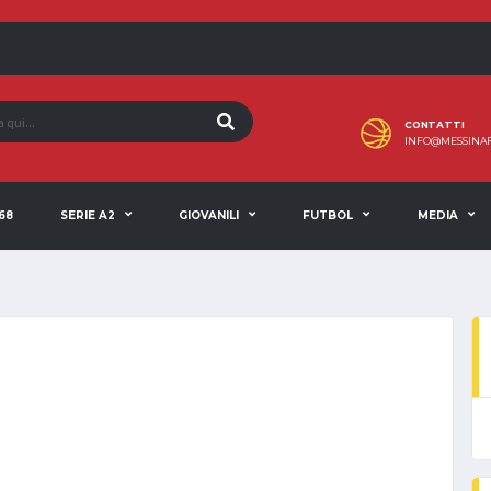
CONTATTI
INFO@MESSINAF
68
SERIE A2
GIOVANILI
FUTBOL
MEDIA