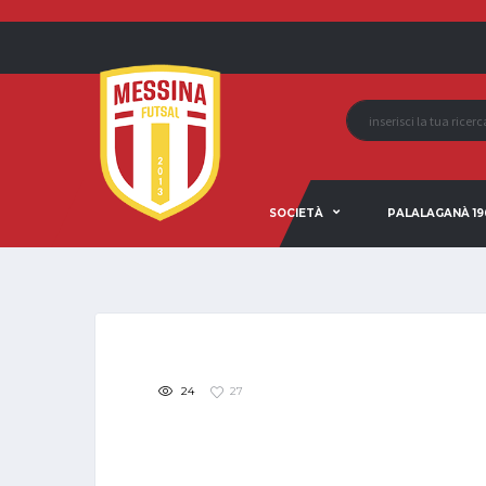
SOCIETÀ
PALALAGANÀ 19
24
27