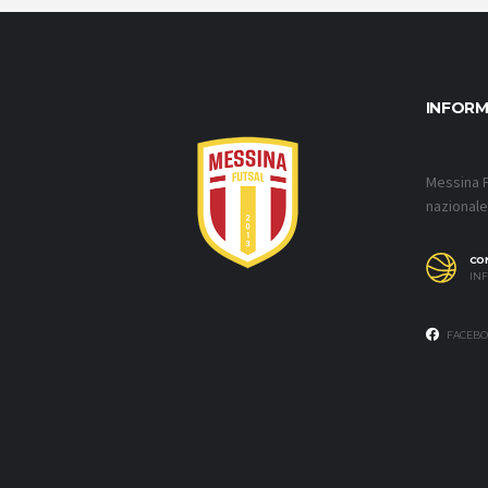
INFORM
Messina F
nazionale 
CO
INF
FACEBO