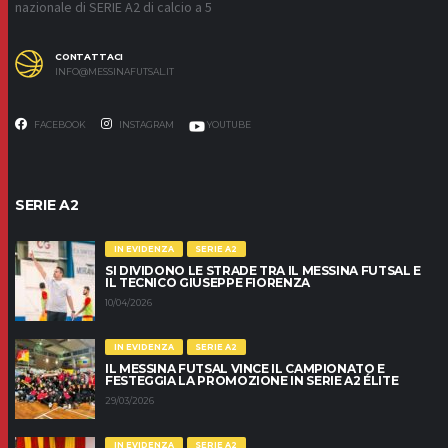
nazionale di SERIE A2 di calcio a 5
CONTATTACI
INFO@MESSINAFUTSAL.IT
FACEBOOK
INSTAGRAM
YOUTUBE
SERIE A2
IN EVIDENZA
SERIE A2
SI DIVIDONO LE STRADE TRA IL MESSINA FUTSAL E
IL TECNICO GIUSEPPE FIORENZA
10/04/2026
IN EVIDENZA
SERIE A2
IL MESSINA FUTSAL VINCE IL CAMPIONATO E
FESTEGGIA LA PROMOZIONE IN SERIE A2 ÉLITE
29/03/2026
IN EVIDENZA
SERIE A2