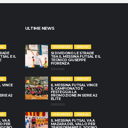
ULTIME NEWS
 A2
IN EVIDENZA
SERIE A2
TRADE
SI DIVIDONO LE STRADE
TSAL E IL
TRA IL MESSINA FUTSAL E IL
E
TECNICO GIUSEPPE
FIORENZA
10/04/2026
 A2
IN EVIDENZA
SERIE A2
L VINCE
IL MESSINA FUTSAL VINCE
IL CAMPIONATO E
FESTEGGIA LA
RIE A2
PROMOZIONE IN SERIE A2
ÉLITE
29/03/2026
 A2
IN EVIDENZA
SERIE A2
L VA A
IL MESSINA FUTSAL VA A
O PER
MAZARA DEL VALLO PER
 SOGNO
TRASFORMARE IL SOGNO