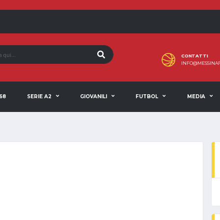
CONTATTI
INFO@MESSINAF
68
SERIE A2
GIOVANILI
FUTBOL
MEDIA