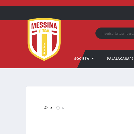
SOCIETÀ
PALALAGANÀ 19
9
17