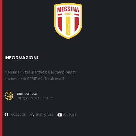
INFORMAZIONI
Messina Futsal partecipa al campionato
nazionale di SERIE A2 di calcio a 5
CONTATTACI
INFO@MESSINAFUTSAL.IT
FACEBOOK
INSTAGRAM
YOUTUBE