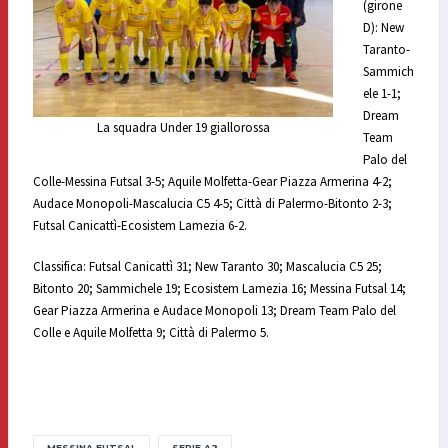
(girone
D): New
Taranto-
Sammich
ele 1-1;
Dream
La squadra Under 19 giallorossa
Team
Palo del
Colle-Messina Futsal 3-5; Aquile Molfetta-Gear Piazza Armerina 4-2;
Audace Monopoli-Mascalucia C5 4-5; Città di Palermo-Bitonto 2-3;
Futsal Canicattì-Ecosistem Lamezia 6-2.
Classifica: Futsal Canicattì 31; New Taranto 30; Mascalucia C5 25;
Bitonto 20; Sammichele 19; Ecosistem Lamezia 16; Messina Futsal 14;
Gear Piazza Armerina e Audace Monopoli 13; Dream Team Palo del
Colle e Aquile Molfetta 9; Città di Palermo 5.
MESSINA FUTSAL
SERIE A2