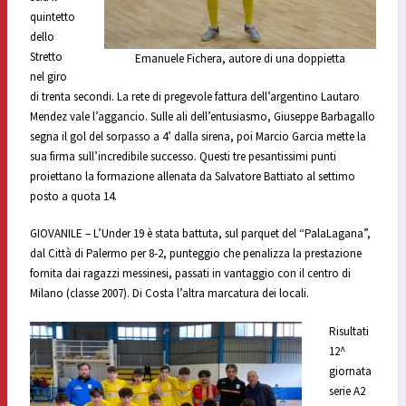
quintetto
dello
Stretto
Emanuele Fichera, autore di una doppietta
nel giro
di trenta secondi. La rete di pregevole fattura dell’argentino Lautaro
Mendez vale l’aggancio. Sulle ali dell’entusiasmo, Giuseppe Barbagallo
segna il gol del sorpasso a 4’ dalla sirena, poi Marcio Garcia mette la
sua firma sull’incredibile successo. Questi tre pesantissimi punti
proiettano la formazione allenata da Salvatore Battiato al settimo
posto a quota 14.
GIOVANILE – L’Under 19 è stata battuta, sul parquet del “PalaLagana”,
dal Città di Palermo per 8-2, punteggio che penalizza la prestazione
fornita dai ragazzi messinesi, passati in vantaggio con il centro di
Milano (classe 2007). Di Costa l’altra marcatura dei locali.
Risultati
12^
giornata
serie A2