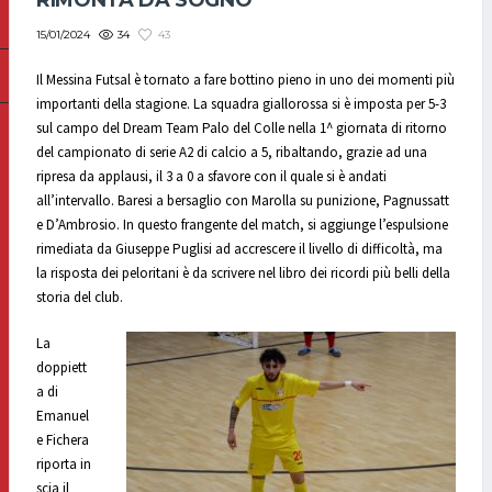
RIMONTA DA SOGNO
34
43
15/01/2024
Il Messina Futsal è tornato a fare bottino pieno in uno dei momenti più
importanti della stagione. La squadra giallorossa si è imposta per 5-3
sul campo del Dream Team Palo del Colle nella 1^ giornata di ritorno
del campionato di serie A2 di calcio a 5, ribaltando, grazie ad una
ripresa da applausi, il 3 a 0 a sfavore con il quale si è andati
all’intervallo. Baresi a bersaglio con Marolla su punizione, Pagnussatt
e D’Ambrosio. In questo frangente del match, si aggiunge l’espulsione
rimediata da Giuseppe Puglisi ad accrescere il livello di difficoltà, ma
la risposta dei peloritani è da scrivere nel libro dei ricordi più belli della
storia del club.
La
doppiett
a di
Emanuel
e Fichera
riporta in
scia il