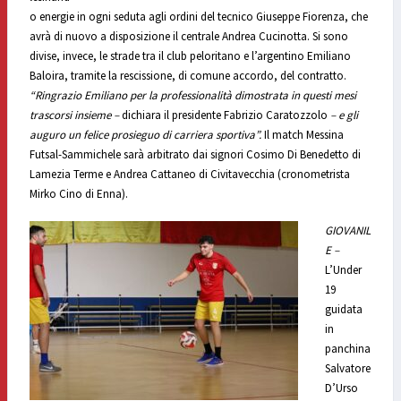
o energie in ogni seduta agli ordini del tecnico Giuseppe Fiorenza, che
avrà di nuovo a disposizione il centrale Andrea Cucinotta. Si sono
divise, invece, le strade tra il club peloritano e l’argentino Emiliano
Baloira, tramite la rescissione, di comune accordo, del contratto.
“Ringrazio Emiliano per la professionalità dimostrata in questi mesi
trascorsi insieme –
dichiara il presidente Fabrizio Caratozzolo
– e gli
auguro un felice prosieguo di carriera sportiva”.
Il match Messina
Futsal-Sammichele sarà arbitrato dai signori Cosimo Di Benedetto di
Lamezia Terme e Andrea Cattaneo di Civitavecchia (cronometrista
Mirko Cino di Enna).
GIOVANIL
E –
L’Under
19
guidata
in
panchina
Salvatore
D’Urso