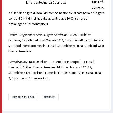
giungerà
Il rientrante Andrea Cucinotta
domenic
a al fatidico “giro di boa” del torneo nazionale di categoria nella gara
contro il Città di Melilli; palla al centro alle 16.00, sempre al
“PalaLaganà” di Montepiselli.
Partite 10^ giornata serie A2 (girone D):
Canosa A5-Ecosistem
Lamezia; Castellana-Futsal Mazara 2020; Città di Acri-Bitonto; Audace
Monopoli-Soverato; Messina Futsal-Sammichele; Futsal Canicattì-Gear
Piazza Armerina.
Classifica:
Soverato 20; Bitonto 19; Audace Monopoli 18; Futsal
Canicattì 16; Gear Piazza Armerina 14; Futsal Mazara 2020 13;
Sammichele 12; Ecosistem Lamezia 11; Castellana 10; Messina Futsal
9; Città di Acri 7; Canosa A5 6.
MESSINA FUTSAL
SERIE A2