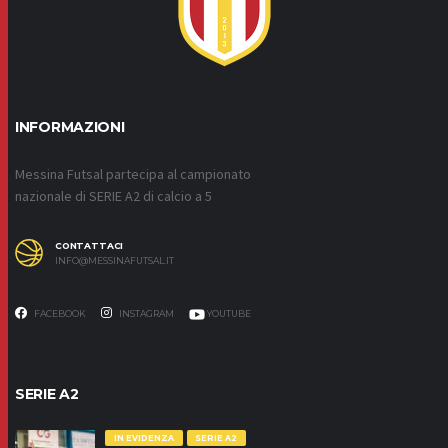
INFORMAZIONI
Messina Futsal partecipa al campionato
nazionale di SERIE A2 di calcio a 5
CONTATTACI
INFO@MESSINAFUTSAL.IT
FACEBOOK
INSTAGRAM
YOUTUBE
SERIE A2
IN EVIDENZA
SERIE A2