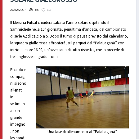
SOLARE GIALLOROSSO
186
60
20/12/2024
Il Messina Futsal chiuderà sabato l’anno solare ospitando il
Sammichele nella 10^ giornata, penultima d’andata, del campionato
di serie A2 di calcio a 5. Dopo il turno di pausa previsto dal calendario,
la squadra giallorossa affronterà, sul parquet del “PalaLaganà” con
inizio alle ore 16.00, un’avversaria di tutto rispetto, che la precede di
tre lunghezze in graduatoria.
Piccolo e
compag
ni si sono
allenati
in
settiman
a con
grande
impegno
, non
Una fase di allenamento al “PalaLaganà”
lesinand