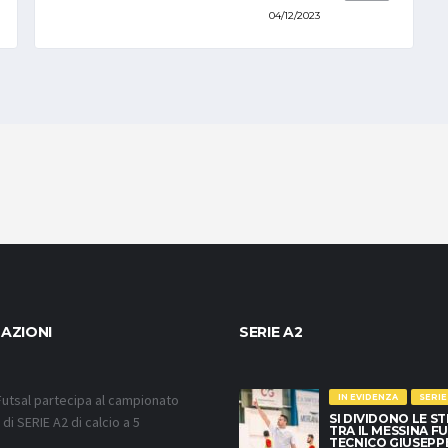
04/12/2023
AZIONI
SERIE A2
utsal partecipa al campionato
IN EVIDENZA
SERIE
SI DIVIDONO LE S
di SERIE A2 di calcio a 5
TRA IL MESSINA FU
TECNICO GIUSEPP