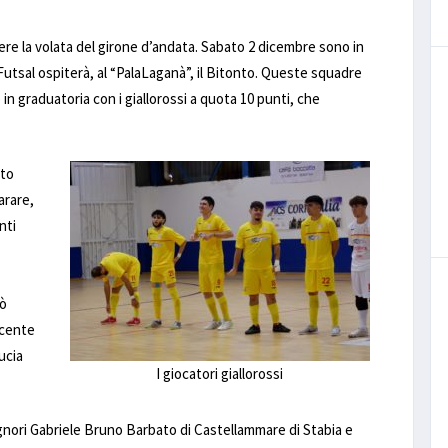
vivere la volata del girone d’andata. Sabato 2 dicembre sono in
Futsal ospiterà, al “PalaLaganà”, il Bitonto. Queste squadre
n graduatoria con i giallorossi a quota 10 punti, che
ato
arare,
nti
uò
ecente
ucia
I giocatori giallorossi
 signori Gabriele Bruno Barbato di Castellammare di Stabia e