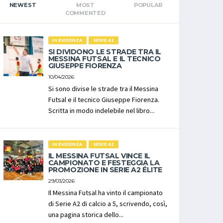
NEWEST
MOST
POPULAR
COMMENTED
IN EVIDENZA
SERIE A2
SI DIVIDONO LE STRADE TRA IL
MESSINA FUTSAL E IL TECNICO
GIUSEPPE FIORENZA
10/04/2026
Si sono divise le strade tra il Messina
Futsal e il tecnico Giuseppe Fiorenza.
Scritta in modo indelebile nel libro...
IN EVIDENZA
SERIE A2
IL MESSINA FUTSAL VINCE IL
CAMPIONATO E FESTEGGIA LA
PROMOZIONE IN SERIE A2 ÉLITE
29/03/2026
Il Messina Futsal ha vinto il campionato
di Serie A2 di calcio a 5, scrivendo, così,
una pagina storica dello...