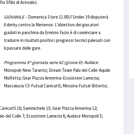
o Sfilio di Acireale).
GIOVANILE –
Domenica 3 (ore 11.00) l’Under 19 disputerà
il derby contro la Meriense. L’obiettivo dei giocatori
guidati in panchina da Erminio Fazio è di cominciare a
tradurre in risultati positivi i progressi tecnici palesati con
il passare delle gare.
Programma 8^ giornata serie A2 (girone D):
Audace
Monopoli-New Taranto; Dream Team Palo del Colle-Aquile
Molfetta; Gear Piazza Armerina-Ecosistem Lamezia;
Mascalucia C5-Futsal Canicattì; Messina Futsal-Bitonto;
anicattì 16; Sammichele 15; Gear Piazza Armerina 12;
lo del Colle 7; Ecosistem Lamezia 6; Audace Monopoli 5;