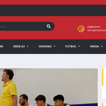
CONTATTI
INFO@MESSINAF
68
SERIE A2
GIOVANILI
FUTBOL
MEDIA