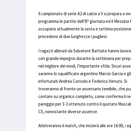
Il campionato di serie A2 di calcio a 5 si prepara a 
programma le partite dell’8^ giornata ed il Messina 
occupano attualmente la sesta e settima posizione i
precedono di due lunghezze i pugliesi.
I ragazzi allenati da Salvatore Battiato hanno lavor
con grande impegno durante la settimana per prep
nel migliore dei modi, l’importante sfida. Sicuri asse
saranno lo squalificato argentino Marcio Garcia e gli
infortunati Andrea Consolo e Federico Venuto. Si
troveranno di fronte un avversario temibile, che p
contare su organico completo, come conferma il r
pareggio per 3-3 ottenuto contro il quotato Mascal
C5, nonostante diverse assenze.
Arbitreranno il match, che inizierà alle ore 16.00, i