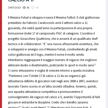
CALCIO A 11
36
46
29/07/2023
Il Messina Futsal si sdoppia e nasce il Messina Futbol. Il club giallorosso
presieduto da Fabrizio Caratozzolo avrà il settore calcio a 11
giovanile, che vedrà quest’anno la partecipazione di una propria
formazione Under 17 al campionato FIGC di categoria. Coordina il
progetto Gioacchino Quattrone, che si avvarrà di un qualificato staff
tecnico e di collaboratori: “E’ una nuova affascinante avventura, che
si svilupperà in sinergia con il Messina Futsal, condividendo gli amati
colori giallorossi ed il logo, mentre il nome è molto simile.
Intendiamo raggruppare il maggior numero di ragazzi che vogliono
abbinare studio e divertimento, praticando lo sport in modo sano”.
Ci sono entusiasmo e voglia di crescere intorno a questa iniziativa.
“Partiremo con l’Under 17 di calcio a 11 da un organico già
abbastanza definito di giocatori nati negli anni 2008 e 2007, avendoci
lavorato l’anno scorso in un’altra società cittadina. Avremo, quindi,
una squadra abbastanza competitiva e promuoveremo il
coinvolgimento dei ragazzi nel calcio a 5, avendo l’opportunità di farli
giocare in entrambe le discipline. Credo che i benefici saranno
reciproci”. Quali i punti fermi? “L’allenatore sarà Giovanni Foti, il