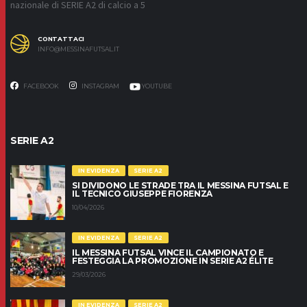
nazionale di SERIE A2 di calcio a 5
CONTATTACI
INFO@MESSINAFUTSAL.IT
FACEBOOK
INSTAGRAM
YOUTUBE
SERIE A2
IN EVIDENZA
SERIE A2
SI DIVIDONO LE STRADE TRA IL MESSINA FUTSAL E
IL TECNICO GIUSEPPE FIORENZA
10/04/2026
IN EVIDENZA
SERIE A2
IL MESSINA FUTSAL VINCE IL CAMPIONATO E
FESTEGGIA LA PROMOZIONE IN SERIE A2 ÉLITE
29/03/2026
IN EVIDENZA
SERIE A2