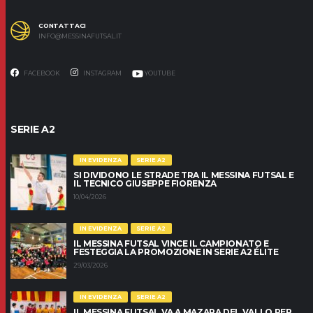
CONTATTACI
INFO@MESSINAFUTSAL.IT
FACEBOOK
INSTAGRAM
YOUTUBE
SERIE A2
IN EVIDENZA
SERIE A2
SI DIVIDONO LE STRADE TRA IL MESSINA FUTSAL E
IL TECNICO GIUSEPPE FIORENZA
10/04/2026
IN EVIDENZA
SERIE A2
IL MESSINA FUTSAL VINCE IL CAMPIONATO E
FESTEGGIA LA PROMOZIONE IN SERIE A2 ÉLITE
29/03/2026
IN EVIDENZA
SERIE A2
IL MESSINA FUTSAL VA A MAZARA DEL VALLO PER