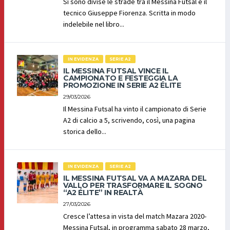
Si sono divise le strade tra il Messina Futsal e il
tecnico Giuseppe Fiorenza. Scritta in modo
indelebile nel libro...
IN EVIDENZA
SERIE A2
IL MESSINA FUTSAL VINCE IL
CAMPIONATO E FESTEGGIA LA
PROMOZIONE IN SERIE A2 ÉLITE
29/03/2026
Il Messina Futsal ha vinto il campionato di Serie
A2 di calcio a 5, scrivendo, così, una pagina
storica dello...
IN EVIDENZA
SERIE A2
IL MESSINA FUTSAL VA A MAZARA DEL
VALLO PER TRASFORMARE IL SOGNO
“A2 ÉLITE” IN REALTÀ
27/03/2026
Cresce l’attesa in vista del match Mazara 2020-
Messina Futsal, in programma sabato 28 marzo,